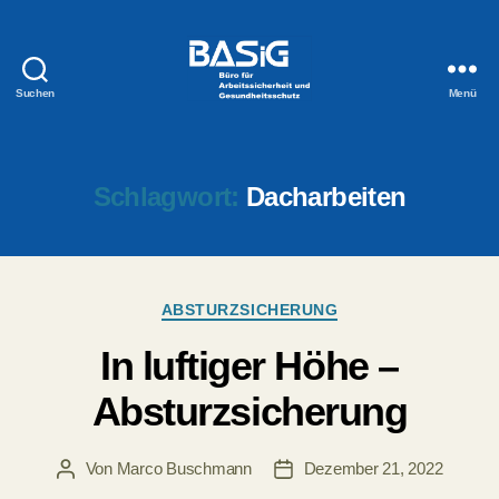
Suchen
Menü
BASiG
Schlagwort:
Dacharbeiten
Kategorien
ABSTURZSICHERUNG
In luftiger Höhe –
Absturzsicherung
Von
Marco Buschmann
Dezember 21, 2022
Beitragsautor
Veröffentlichungsdatum